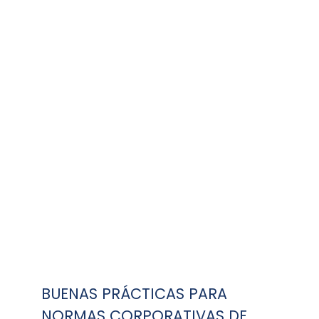
NACIONALES
Las siguientes "buenas prácticas" han sido
desarrolladas por varios Gobiernos
Participantes en el GSN, e identifican formas
prácticas de apoyar la implementación y el
cumplimiento de controles de exportación
efectivos. Estos documentos están
disponibles para su descarga a continuación.
BUENAS PRÁCTICAS PARA
NORMAS CORPORATIVAS DE