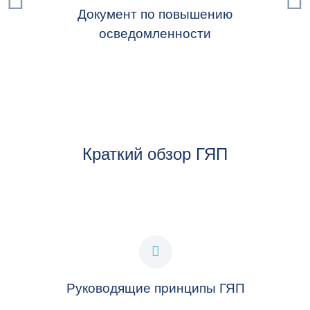
Документ по повышению
Новая
ИЗУЧИТЕ НАЦИОНАЛЬНУЮ ПРАКТИКУ,
осведомленности
РАЗРАБОТАННУЮ ПРАВИТЕЛЬСТВАМИ СТРАН-
УЧАСТНИЦ ГЯП
НАЦИОНАЛЬНАЯ ПРАКТИКА ГЯП
ИССЛЕДУЙТЕ СЕЙЧАС
Краткий обзор ГЯП
Руководящие принципы ГЯП