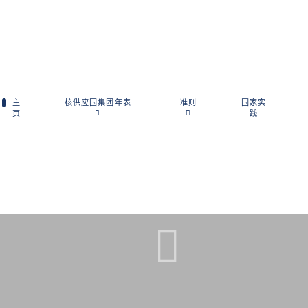
主
核供应国集团年表
准则
国家实
页
践