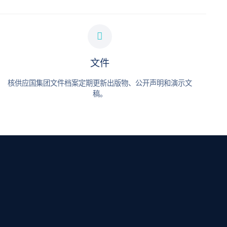
文件
核供应国集团文件档案定期更新出版物、公开声明和演示文
稿。