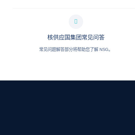
核供应国集团常见问答
常见问题解答部分将帮助您了解 NSG。
探索核供应国集团参与政府制定的国家实践
国家实践
立即探索