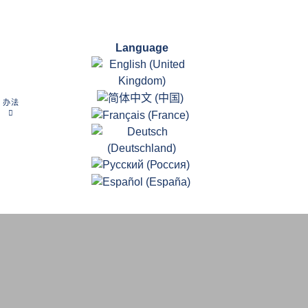
Language
办法