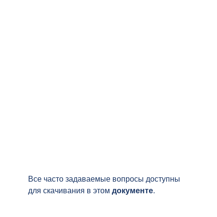
ЧАСТО
ЗАДАВАЕМЫЕ
ВОПРОСЫ
Приведенный ниже список часто задаваемых
вопросов (FAQ) содержит некоторую
информацию о деятельности Группы ядерных
поставщиков.
Все часто задаваемые вопросы доступны
для скачивания в этом
документе
.