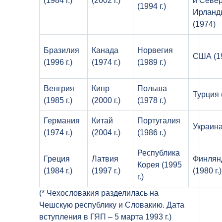
(1984 г.)
(2002 г.)
и Севе
(1994 г.)
Ирланд
(1974)
Бразилия
Канада
Норвегия
США (19
(1996 г.)
(1974 г.)
(1989 г.)
Венгрия
Кипр
Польша
Турция (
(1985 г.)
(2000 г.)
(1978 г.)
Германия
Китай
Португалия
Украина 
(1974 г.)
(2004 г.)
(1986 г.)
Республика
Греция
Латвия
Финлян
Корея (1995
(1984 г.)
(1997 г.)
(1980 г.)
г.)
(* Чехословакия разделилась на
Чешскую республику и Словакию. Дата
вступления в ГЯП – 5 марта 1993 г.)