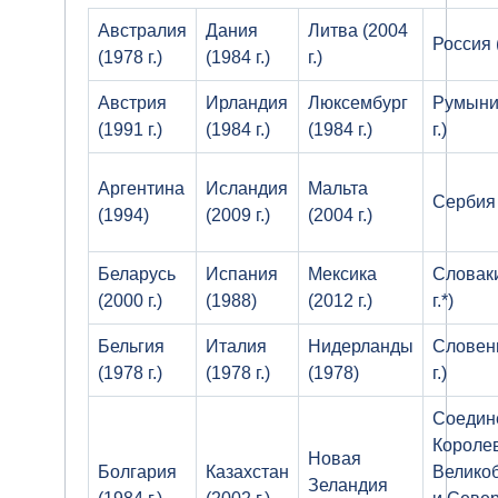
Австралия
Дания
Литва (2004
Россия (
(1978 г.)
(1984 г.)
г.)
Австрия
Ирландия
Люксембург
Румыни
(1991 г.)
(1984 г.)
(1984 г.)
г.)
Аргентина
Исландия
Мальта
Сербия 
(1994)
(2009 г.)
(2004 г.)
Беларусь
Испания
Мексика
Словаки
(2000 г.)
(1988)
(2012 г.)
г.*)
Бельгия
Италия
Нидерланды
Словен
(1978 г.)
(1978 г.)
(1978)
г.)
Соедин
Короле
Новая
Болгария
Казахстан
Велико
Зеландия