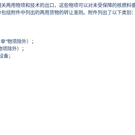
相关两用物项和技术的出口，这些物项可以对未受保障的核燃料
单包括附件中列出的两用货物的转让准则。附件列出了以下类别
单”物项除外）；
物项除外）；
设备；
CIRC/254号文件第1部分）