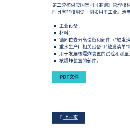
第二套核供应国集团《准则》管理核
时具有非核用途，例如用于工业。清
工业设备；
材料；
铀同位素分离设备和部件（“触发清
重水生产厂相关设备（“触发清单”
用于发展核爆炸装置的试验和测量
核爆炸装置的部件。
PDF文件
上一篇文章: 《核转让准则》（INF
上一页