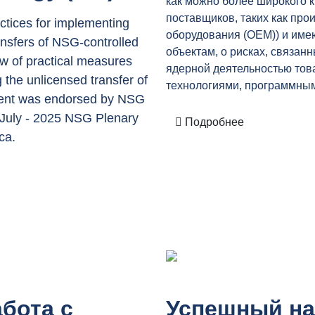
как можно более широкого к
поставщиков, таких как про
ctices for implementing
оборудования (OEM)) и име
ransfers of NSG-controlled
объектам, о рисках, связан
ew of practical measures
ядерной деятельностью тов
g the unlicensed transfer of
технологиями, программным
ent was endorsed by NSG
 July - 2025 NSG Plenary
Подробнее
ca.
бота с
Успешный н