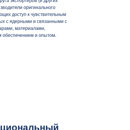
руга экспортеров (и других
изводители оригинального
ющих доступ к чувствительным
ных с ядерными и связанными с
арами, материалами,
 обеспечением и опытом.
ациональный