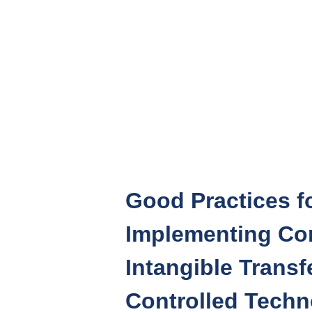
Следующие «наилучшие практики», 
поддер
Good Practices f
Implementing Con
Intangible Transf
Controlled Techn