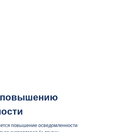
ГЯП, определяют практические пути
нтроля.
о повышению
ности
ляется повышение осведомленности