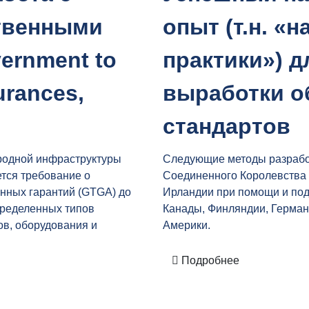
твенными
опыт (т.н. «
ernment to
практики») д
rances,
выработки 
стандартов
родной инфраструктуры
Следующие методы разрабо
тся требование о
Соединенного Королевства
нных гарантий (GTGA) до
Ирландии при помощи и под
определенных типов
Канады, Финляндии, Герма
в, оборудования и
Америки.
Подробнее