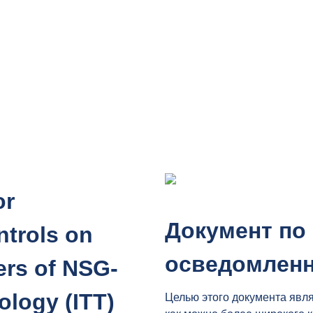
разработанные несколькими государствами -участниками 
жки внедрения и обеспечения эффективного экспортного ко
or
Документ п
trols on
осведомлен
ers of NSG-
ology (ITT)
Целью этого документа яв