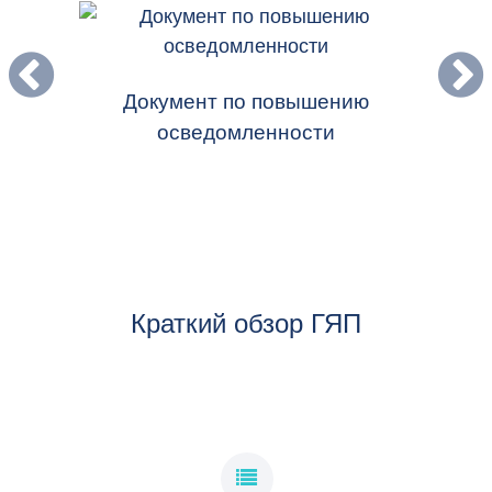
НУТ
Документ по повышению
Новая
ИЗУЧИТЕ НАЦИОНАЛЬНУЮ ПРАКТИКУ,
осведомленности
РАЗРАБОТАННУЮ ПРАВИТЕЛЬСТВАМИ СТРАН-
УЧАСТНИЦ ГЯП
НАЦИОНАЛЬНАЯ ПРАКТИКА ГЯП
ИССЛЕДУЙТЕ СЕЙЧАС
Краткий обзор ГЯП