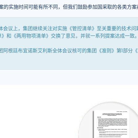
案的实施时间可能有所不同，但我们鼓励参加国采取的各类方案
全体会议上，集团继续关注对实施《管控清单》至关重要的技术问
单》和《两用物项清单》交换了意见，并就一系列提案达成一致
集团阿根廷布宜诺斯艾利斯全体会议核可的集团《准则》第1部分
。