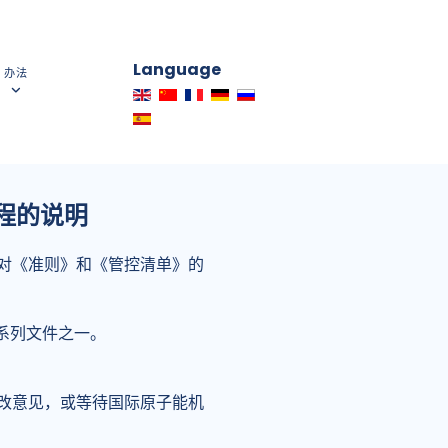
Language
办法
程的说明
对《准则》和《管控清单》的
C系列文件之一。
改意见，或等待国际原子能机