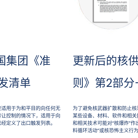
国集团《准
更新后的核
触发清单
则》第2部分
应适用于为和平目的向任何无
为了避免核武器扩散和防止核
转让控制的情况下，适用于向
某些设备、材料、软件和相关
已经定义了出口触发列表。
和相关技术可能对“核爆炸”作
料循环活动”或核恐怖主义行